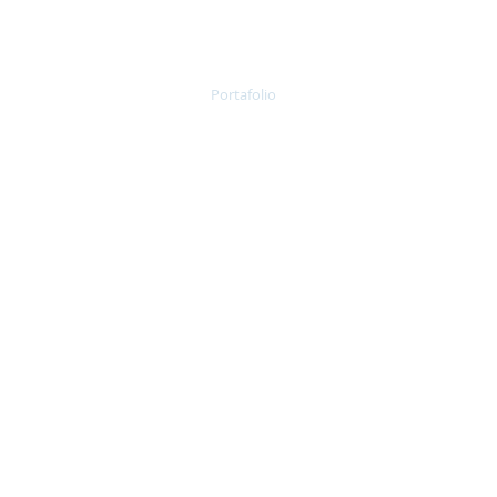
nes SAS
nes Somos
Clientes
Portafolio
Soporte
Internet Sa